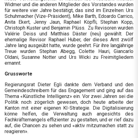
Widmer und die anderen Mitglieder des Vorstandes wurden
für weitere vier Jahre bestätigt, das sind im Einzelnen: Urs
Schuhmacher (Vize-Präsident), Mike Barth, Edoardo Carrico,
Anita Ekert, Jenny Jaun, Raphael Köpfli, Stephan Kopp,
Christoph Kuster und Benjamin Plüss. Zu Revisoren wurden
Valérie Deiss und Matthias Däster (neu) gewählt. Der
ehemalige Revisor Raphael Huber, der dieses Amt zwölf
Jahre lang ausgeübt hatte, wurde geehrt. Für ihre langjährige
Treue wurden Stephan Abegg, Colette Hauri, Giancarlo
Oldani, Susanne Notter und Urs Wicki zu Freimitgliedern
ernannt.
Grussworte
Regierungsrat Dieter Egli dankte dem Verband und den
Gemeindeschreibern für das Engagement und ging auf das
Thema «Künstliche Intelligenz» ein. Vor zwei Jahren sei die
Politik noch zögerlich gewesen, doch heute arbeite der
Kanton mit einer eigenen KI-Strategie. Die Digitalisierung
könne helfen, die Verwaltung auch angesichts des
Fachkräftemangels effizienter zu gestalten, und er rief dazu
auf, die Chancen zu sehen und «aktiv mitzumachen statt zu
reagieren».