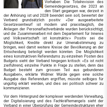
Vorhaben: Die Totalrevision des
Gemeindegesetzes, die 2023 an
den Start gegangen war, derzeit in
der Anhörung ist und 2028 beendet sein soll, bewertet der
Verband grundsätzlich positiv: «Der ausgearbeitete
Gesetzesentwurf ist modern und praxistauglich, die
Anliegen der Personalfachverbände wurden berücksichtigt,
und die Zusammenarbeit mit dem Departement für Inneres
und Volkswirtschaft ist konstruktiv.» Positiv sei die
Möglichkeit, Kredite direkt zur Urnenabstimmung zu
bringen, weil damit weitere Kreise der Bevölkerung an der
Entscheidung beteiligt werden könnten. Die Möglichkeit
eines konstruktiven Referendums zu einzelnen Posten des
Budgets sieht der Verband hingegen kritisch: «Es ist nicht
zielführend, einzelne Punkte in Frage zu stellen, denn das
Budget besteht zum grossen Teil aus gebundenen
Ausgaben», erklärte Widmer. Würde gegen eine solche
Ausgabe das Referendum ergriffen, müsste selbiges für
ungültig erklärt werden, und dies sei politisch schwer zu
kommunizieren.
Vor dem Hintergrund der komplexer werdenden Verwaltung,
der Digitalisierung und des Fachkräftemangels sieht der
Verband in einer Überprüfung der Gemeindestrukturen eher